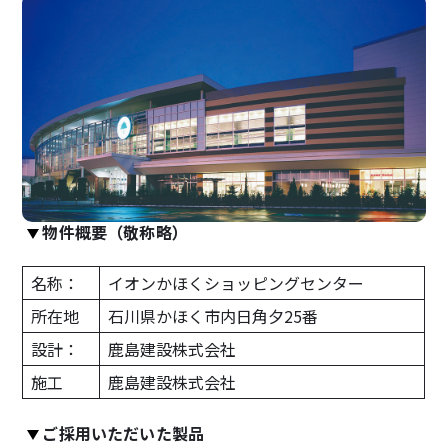
サステナビリティ
JICの環境Works
物件概要（敬称略）
IR情報
採用情報
名称：
イオンかほくショッピングセンター
所在地
石川県かほく市内日角夕25番
設計：
鹿島建設株式会社
施工
鹿島建設株式会社
ご採用いただいた製品