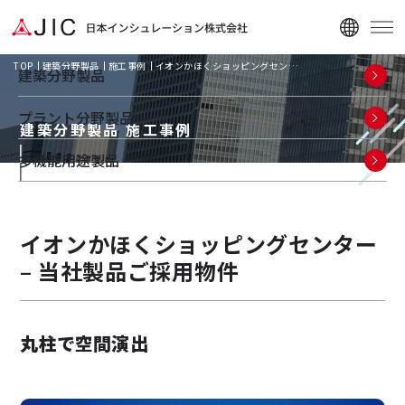
TOP
建築分野製品
施工事例
イオンかほくショッピングセン…
建築分野製品
プラント分野製品
建築分野製品 施工事例
多機能用途製品
企業情報
イオンかほくショッピングセンター
ニュース
– 当社製品ご採用物件
資料ダウンロード
丸柱で空間演出