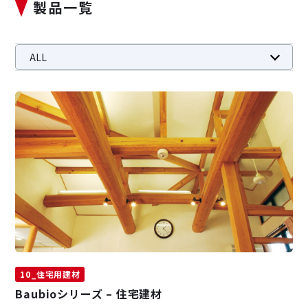
製品一覧
ALL
01_はり・柱耐火被覆
02_用途別耐火被覆
03_免震装置耐火
04_鉄骨はり貫通部耐火
05_壁の耐火
06_ケーブル延焼防止
07_不燃意匠内装材
08_調湿建材
09_煙突ライニング材
10_住宅用建材
11_石綿除去等（建築）
サステナビリティ
JICの環境Works
IR情報
採用情報
10_住宅用建材
Baubioシリーズ – 住宅建材