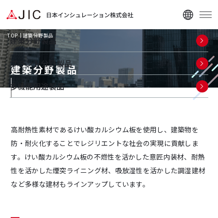
TOP
建築分野製品
建築分野製品
プラント分野製品
建築分野製品
多機能用途製品
企業情報
高耐熱性素材であるけい酸カルシウム板を使用し、建築物を
ニュース
防・耐火化することでレジリエントな社会の実現に貢献しま
資料ダウンロード
す。けい酸カルシウム板の不燃性を活かした意匠内装材、耐熱
性を活かした煙突ライニング材、吸放湿性を活かした調湿建材
など多様な建材もラインアップしています。