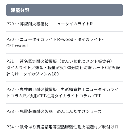
建築分野
P29 … 薄型耐火被覆材 ニュータイカライトR
P30 … ニュータイカライトR+wood・タイカライト-
CFT+wood
P31 … 連名認定耐火被覆板（せんい強化セメント板協会）
タイカライト／薄型・軽量耐火180分間仕切壁 ルートC耐火設
計向け タイカジマンｗ180
P32 … 丸柱向け耐火被覆板 丸形鋼管柱用ニュータイカライ
トコラムR／丸形CFT柱用タイカライトコラム-CFT
P33 … 免震装置耐火製品 めんしんたすけシリーズ
P34 … 鉄骨はり貫通部用薄型熱膨張性耐火被覆材／吹付けロ