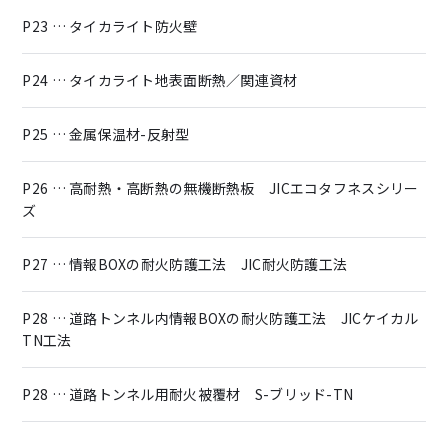
P23 … タイカライト防火壁
P24 … タイカライト地表面断熱／関連資材
P25 … 金属保温材-反射型
P26 … 高耐熱・高断熱の無機断熱板 JICエコタフネスシリー
ズ
P27 … 情報BOXの耐火防護工法 JIC耐火防護工法
P28 … 道路トンネル内情報BOXの耐火防護工法 JICケイカル
TN工法
P28 … 道路トンネル用耐火被覆材 S-ブリッド-TN