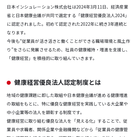
日本インシュレーション株式会社は2024年3月11日、経済産業
省と日本健康会議が共同で選定する「健康経営優良法人2024」
に認定されました。初めて認定された2022年に続き3年連続と
なります。
今後も“従業員が活き活きと働くことができる職場環境と風土作
サステナビリティ
JICの環境Works
り”をさらに発展させるため、社員の健康維持・増進を支援し、
「健康経営」を積極的に取り組んでいきます。
IR情報
採用情報
健康経営優良法人認定制度とは
地域の健康課題に即した取組や日本健康会議が進める健康増進
の取組をもとに、特に優良な健康経営を実践している大企業や
中小企業等の法人を顕彰する制度です。
健康経営に取り組む優良な法人を「見える化」することで、従
業員や求職者、関係企業や金融機関などから「従業員の健康管