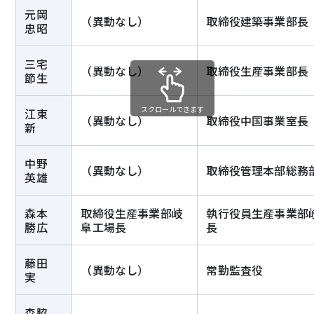
元岡
（異動なし）
取締役建築事業部長
忠昭
三宅
（異動なし）
取締役生産事業部長
節生
スクロールできます
江東
（異動なし）
取締役中国事業室長
新
中野
（異動なし）
取締役管理本部総務
英雄
森本
取締役生産事業部岐
執行役員生産事業部
勝広
阜工場長
長
藤田
（異動なし）
常勤監査役
実
森脇