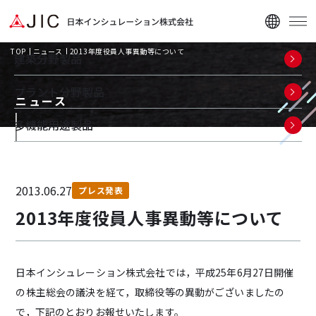
TOP
ニュース
2013年度役員人事異動等について
建築分野製品
プラント分野製品
ニュース
多機能用途製品
企業情報
2013.06.27
ニュース
プレス発表
2013年度役員人事異動等について
資料ダウンロード
日本インシュレーション株式会社では，平成25年6月27日開催
の株主総会の議決を経て，取締役等の異動がございましたの
で，下記のとおりお報せいたします。