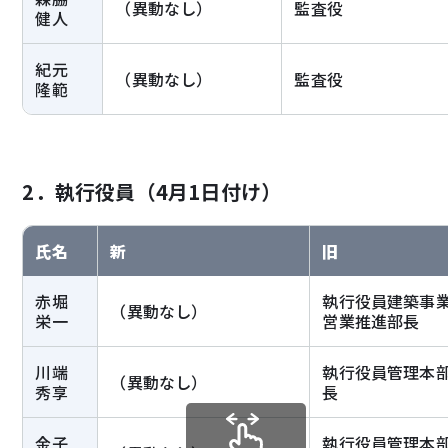
（異動なし）
監査役
健人
紀元
（異動なし）
監査役
隆範
2．執行役員（4月1日付け）
氏名
新
旧
赤堀
執行役員建築事
（異動なし）
栄一
営業推進部長
川端
執行役員管理本
（異動なし）
秀享
長
金子
執行役員管理本