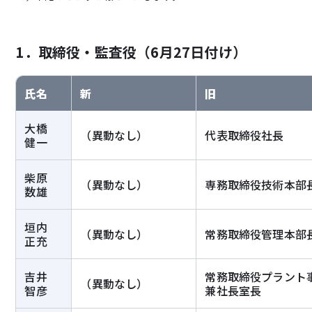
1．取締役・監査役（6月27日付け）
氏名
新
旧
大橋
（異動なし）
代表取締役社長
健一
サステナビリティ
JICの環境Works
柴原
（異動なし）
専務取締役技術本部
IR情報
採用情報
数雄
垣内
（異動なし）
常務取締役管理本部
正充
吉井
常務取締役プラント
（異動なし）
智彦
兼社長室長