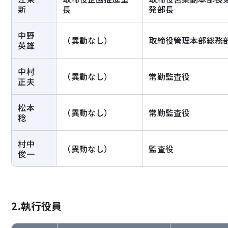
新
長
発部長
中野
（異動なし）
取締役管理本部総務
英雄
中村
（異動なし）
常勤監査役
正夫
松本
（異動なし）
常勤監査役
稔
村中
（異動なし）
監査役
俊一
2.執行役員