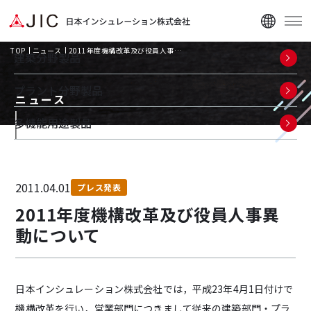
TOP
ニュース
2011年度機構改革及び役員人事…
建築分野製品
プラント分野製品
ニュース
多機能用途製品
企業情報
2011.04.01
ニュース
プレス発表
2011年度機構改革及び役員人事異
資料ダウンロード
動について
日本インシュレーション株式会社では，平成23年4月1日付けで
機構改革を行い，営業部門につきまして従来の建築部門・プラ