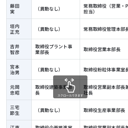
藤田
常務取締役（営業・P
（異動なし）
実
担当）
垣内
（異動なし）
常務取締役管理本部
正充
吉井
取締役プラント事
取締役営業本部長
智彦
業部長
宮本
（異動なし）
取締役粉粒体事業室
治男
元岡
取締役建築事業部
取締役営業副本部長
忠昭
長
社長
スクロールできます
三宅
（異動なし）
取締役生産事業部長
節生
江東
取締役企画推進室
取締役営業副本部長