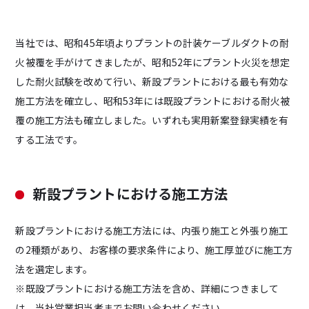
当社では、昭和45年頃よりプラントの計装ケーブルダクトの耐
火被覆を手がけてきましたが、昭和52年にプラント火災を想定
した耐火試験を改めて行い、新設プラントにおける最も有効な
施工方法を確立し、昭和53年には既設プラントにおける耐火被
覆の施工方法も確立しました。いずれも実用新案登録実績を有
する工法です。
サステナビリティ
JICの環境Works
新設プラントにおける施工方法
IR情報
採用情報
新設プラントにおける施工方法には、内張り施工と外張り施工
の2種類があり、お客様の要求条件により、施工厚並びに施工方
法を選定します。
※既設プラントにおける施工方法を含め、詳細につきまして
は、当社営業担当者までお問い合わせください。