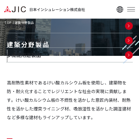
TOP
建築分野製品
建築分野製品
プラント分野製品
建築分野製品
多機能用途製品
企業情報
高耐熱性素材であるけい酸カルシウム板を使用し、建築物を
ニュース
防・耐火化することでレジリエントな社会の実現に貢献しま
資料ダウンロード
す。けい酸カルシウム板の不燃性を活かした意匠内装材、耐熱
性を活かした煙突ライニング材、吸放湿性を活かした調湿建材
など多様な建材もラインアップしています。