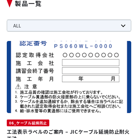
製品一覧
ALL
01_はり・柱耐火被覆
02_用途別耐火被覆
03_免震装置耐火
04_鉄骨はり貫通部耐火
05_壁の耐火
06_ケーブル延焼防止
07_不燃意匠内装材
08_調湿建材
09_煙突ライニング材
10_住宅用建材
11_石綿除去等（建築）
サステナビリティ
JICの環境Works
IR情報
採用情報
06_ケーブル延焼防止
工法表示ラベルのご案内 – JICケーブル延焼防止耐火