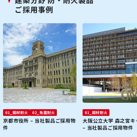
ご採用事例
01_鋼材耐火
02_免震耐火
01_鋼材耐火
京都市役所 – 当社製品ご採用物
大阪公立大学 森之宮キ
件
– 当社製品ご採用物件