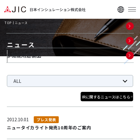
TOP
ニュース
建築分野製品
プラント分野製品
ニュース
多機能用途製品
企業情報
ALL
ニュース
お知らせ
プレス発表
展示会報告
更新情報
訃報
IRに関するニュースはこちら
資料ダウンロード
2012.10.01
プレス発表
ニュータイカライト発売10周年のご案内