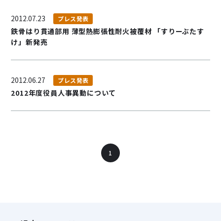
2012.07.23
プレス発表
鉄骨はり貫通部用 薄型熱膨張性耐火被覆材 「すりーぶたす
け」新発売
サステナビリティ
JICの環境Works
2012.06.27
プレス発表
2012年度役員人事異動について
IR情報
採用情報
1