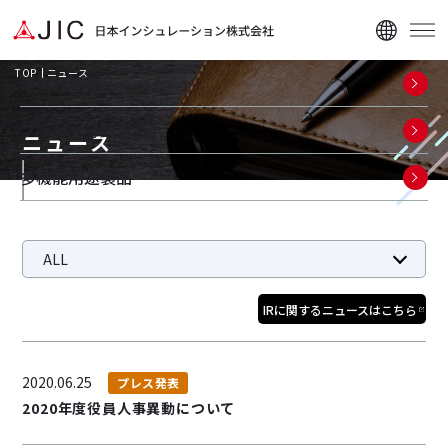
TOP
ニュース
建築分野製品
プラント分野製品
ニュース
多機能用途製品
企業情報
ALL
ニュース
お知らせ
プレス発表
展示会報告
更新情報
訃報
IRに関するニュースはこちら
資料ダウンロード
2020.06.25
プレス発表
2020年度役員人事異動について