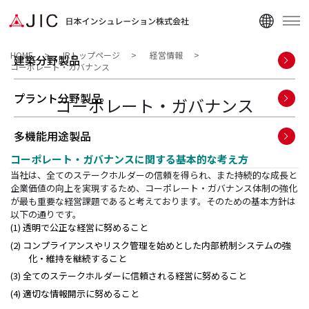
HOME
IRトップページ
経営情報
建築分野製品
コーポレート・ガバナンス
プラント分野製品
コーポレート・ガバナンス
多機能用途製品
コーポレート・ガバナンスに関する基本的な考え方
企業情報
当社は、全てのステークホルダーの信頼を得られ、また持続的な成長と
企業価値の向上を実現するため、コーポレート・ガバナンス体制の強化
が最も重要な経営課題であると考えております。そのための基本方針は
ニュース
以下の通りです。
(1) 透明で公正な経営に努めること
(2) コンプライアンスやリスク管理を始めとした内部統制システムの強
資料ダウンロード
化・維持を継続すること
(3) 全てのステークホルダーに信頼される経営に努めること
(4) 適切な情報開示に努めること