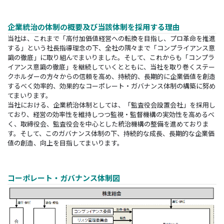
企業統治の体制の概要及び当該体制を採用する理由
当社は、これまで「高付加価値経営への転換を目指し、プロ革命を推進
する」という社長指導理念の下、全社の隅々まで「コンプライアンス意
識の徹底」に取り組んでまいりました。そして、これからも「コンプラ
イアンス意識の徹底」を継続していくとともに、当社を取り巻くステー
クホルダーの方々からの信頼を高め、持続的、長期的に企業価値を創造
するべく効率的、効果的なコーポレート・ガバナンス体制の構築に努め
てまいります。
当社における、企業統治体制としては、「監査役会設置会社」を採用し
ており、経営の効率性を維持しつつ監視・監督機構の実効性を高めるべ
環境
く、取締役会、監査役会を中心とした統治機構の整備を進めておりま
サステナビリティ
エンジニアリング
す。そして、このガバナンス体制の下、持続的な成長、長期的な企業価
値の創造、向上を目指してまいります。
IR情報
採用情報
コーポレート・ガバナンス体制図