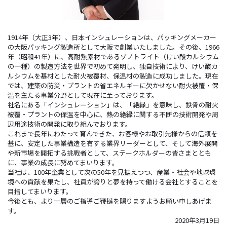
1914年（大正3年）、日本インシュレーションは、パッキングメーカー
の大阪パッキング製造所として大阪で創業いたしました。その後、1966
年（昭和41年）に、高耐熱素材であるゾノトライト（けい酸カルシウム
の一種）の製造方法を世界で初めて発明し、独自技術により、けい酸カ
ルシウムを基材とした耐火被覆材、保温材の製造に成功しました。現在
では、建築の防災・プラントの省エネルギーに欠かせない耐火被覆・保
温を主たる事業分野として現在に至っております。
社名にある「インシュレーション」は、「絶縁」を意味し、鉄骨の耐火
環境
サステナビリティ
被覆・プラントの保温を中心に、熱の絶縁に関する不断の技術開発や周
エンジニアリング
辺用途技術の開発に取り組んでおります。
これまで長年にわたって育んできた、お客様やお取引先様からの信頼を
IR情報
採用情報
基に、安定した事業構造を有する業界リーダーとして、そして海外展開
や新市場を開拓する挑戦者として、ステークホルダーの皆さまととも
に、事業の成長に努めてまいります。
当社は、100年企業として次の50年を見据えつつ、産業・社会や地球環
境への貢献を果たし、社員が誇りと夢を持って働ける会社とすることを
目指してまいります。
今後とも、より一層のご指導ご鞭撻を賜りますようお願い申しあげま
す。
2020年3月19日