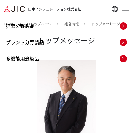
HOME
IRトップページ
経営情報
トップメッセージ
建築分野製品
トップメッセージ
プラント分野製品
多機能用途製品
企業情報
ニュース
資料ダウンロード