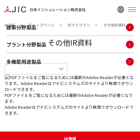
HOME
IRトップページ
IRライブラリ
その他IR資料
建築分野製品
その他IR資料
プラント分野製品
多機能用途製品
企業情報
PDFファイルをご覧になるためには最新のAdobe Readerが必要となり
ニュース
ます。
Adobe Readerはアドビシステムズのサイトより無償でダウンロードで
資料ダウンロード
きます。
IR情報